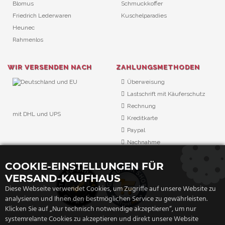
Blomus
Schmuckkoffer
Friedrich Lederwaren
Kuschelparadies
Heunec
Rahmenlos
WIR VERSENDEN NACH
ZAHLUNGSMETHODEN
Überweisung
Lastschrift mit Käuferschutz
Rechnung
mit DHL und UPS
Kreditkarte
URL Überwachung
Paypal
Nachnahme
COOKIE-EINSTELLUNGEN FÜR
VERSAND-KAUFHAUS
Diese Webseite verwendet Cookies, um Zugriffe auf unsere Website zu
analysieren und Ihnen den bestmöglichen Service zu gewährleisten.
Klicken Sie auf „Nur technisch notwendige akzeptieren“, um nur
systemrelante Cookies zu akzeptieren und direkt unsere Website