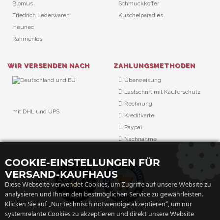
Blomus
Schmuckkoffer
Friedrich Lederwaren
Kuschelparadies
Heunec
Rahmenlos
WIR VERSENDEN NACH
ZAHLUNGSMETHODEN
Überweisung
Lastschrift mit Käuferschutz
Rechnung
mit DHL und UPS
Kreditkarte
URL Überwachung
Paypal
Nachnahme
COOKIE-EINSTELLUNGEN FÜR
VERSAND-KAUFHAUS
Diese Webseite verwendet Cookies, um Zugriffe auf unsere Website zu
analysieren und Ihnen den bestmöglichen Service zu gewährleisten.
Klicken Sie auf „Nur technisch notwendige akzeptieren“, um nur
systemrelante Cookies zu akzeptieren und direkt unsere Website