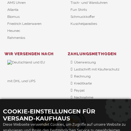
AMS Uhren
Tisch- und Wanduhren
Atlanta
Fun Shirts
Blomus
Schmuckkoffer
Friedrich Lederwaren
Kuschelparadies
Heunec
Rahmenlos
WIR VERSENDEN NACH
ZAHLUNGSMETHODEN
Überweisung
Lastschrift mit Käuferschutz
Rechnung
mit DHL und UPS
Kreditkarte
URL Überwachung
Paypal
Nachnahme
COOKIE-EINSTELLUNGEN FÜR
VERSAND-KAUFHAUS
Diese Webseite verwendet Cookies, um Zugriffe auf unsere Website zu
analysieren und Ihnen den bestmöglichen Service zu gewährleisten.