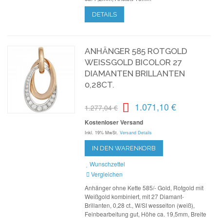
DETAILS
ANHÄNGER 585 ROTGOLD
WEISSGOLD BICOLOR 27 D
IAMANTEN BRILLANTEN 0
,28CT.
1.071,10 €
1.277,04 €
Kostenloser Versand
Inkl. 19% MwSt.
Versand Details
IN DEN WARENKORB
Wunschzettel
Vergleichen
Anhänger ohne Kette 585/- Gold, Rotgold mit
Weißgold kombiniert, mit 27 Diamant-
Brillanten, 0,28 ct., W/SI wesselton (weiß),
Feinbearbeitung gut, Höhe ca. 19,5mm, Breite