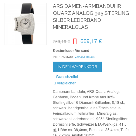
ARS DAMEN-ARMBANDUHR
QUARZ ANALOG 925 STERLING
SILBER LEDERBAND
MINERALGLAS
669,17 €
769,16 €
Kostenloser Versand
Inkl. 19% MwSt.
Versand Details
IN DEN WARENKORB
Wunschzettel
Vergleichen
Damenarmbanduhr, ARS-Quarz-Analog,
Gehäuse, Boden und Krone aus 925/-
Sterlingsilber, 6 Diamant-Brillanten, 0,18 ct.,
schwarz, handgearbeitetes Zifferblatt aus
Feinpalladium, teilmattiert, Mineralglas,
schwarzes Lederband mit 925/- Sterlingsilber-
Dornschließe, Schweizer ETA-Werk (ca. 41,5
g), Höhe ca. 38,4mm, Breite ca. 35,4mm, Tiefe
ca. 7,2mm, Anstoß 16mm