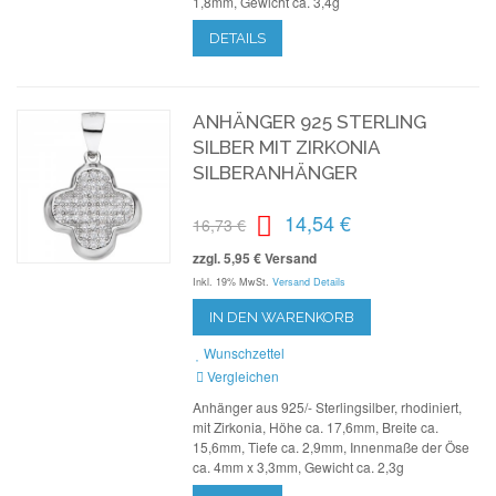
1,8mm, Gewicht ca. 3,4g
DETAILS
ANHÄNGER 925 STERLING
SILBER MIT ZIRKONIA
SILBERANHÄNGER
14,54 €
16,73 €
zzgl. 5,95 € Versand
Inkl. 19% MwSt.
Versand Details
IN DEN WARENKORB
Wunschzettel
Vergleichen
Anhänger aus 925/- Sterlingsilber, rhodiniert,
mit Zirkonia, Höhe ca. 17,6mm, Breite ca.
15,6mm, Tiefe ca. 2,9mm, Innenmaße der Öse
ca. 4mm x 3,3mm, Gewicht ca. 2,3g