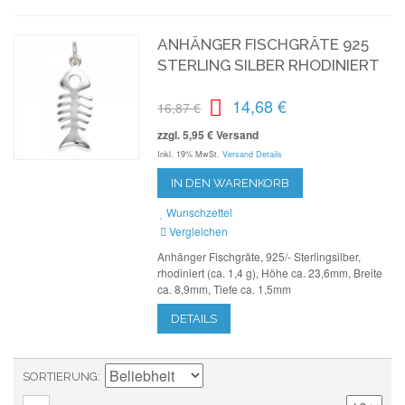
ANHÄNGER FISCHGRÄTE 925
STERLING SILBER RHODINIERT
14,68 €
16,87 €
zzgl. 5,95 € Versand
Inkl. 19% MwSt.
Versand Details
IN DEN WARENKORB
Wunschzettel
Vergleichen
Anhänger Fischgräte, 925/- Sterlingsilber,
rhodiniert (ca. 1,4 g), Höhe ca. 23,6mm, Breite
ca. 8,9mm, Tiefe ca. 1,5mm
DETAILS
SORTIERUNG