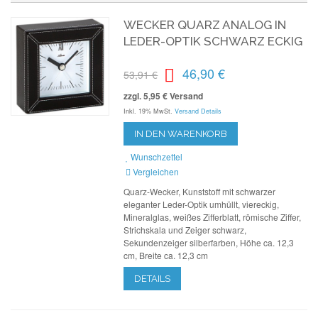
WECKER QUARZ ANALOG IN
LEDER-OPTIK SCHWARZ ECKIG
46,90 €
53,91 €
zzgl. 5,95 € Versand
Inkl. 19% MwSt.
Versand Details
IN DEN WARENKORB
Wunschzettel
Vergleichen
Quarz-Wecker, Kunststoff mit schwarzer
eleganter Leder-Optik umhüllt, viereckig,
Mineralglas, weißes Zifferblatt, römische Ziffer,
Strichskala und Zeiger schwarz,
Sekundenzeiger silberfarben, Höhe ca. 12,3
cm, Breite ca. 12,3 cm
DETAILS