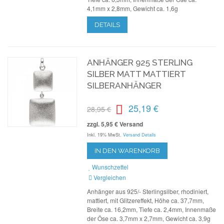
4,1mm x 2,8mm, Gewicht ca. 1,6g
DETAILS
ANHÄNGER 925 STERLING
SILBER MATT MATTIERT
SILBERANHÄNGER
25,19 €
28,95 €
zzgl. 5,95 € Versand
Inkl. 19% MwSt.
Versand Details
IN DEN WARENKORB
Wunschzettel
Vergleichen
Anhänger aus 925/- Sterlingsilber, rhodiniert,
mattiert, mit Glitzereffekt, Höhe ca. 37,7mm,
Breite ca. 16,2mm, Tiefe ca. 2,4mm, Innenmaße
der Öse ca. 3,7mm x 2,7mm, Gewicht ca. 3,9g