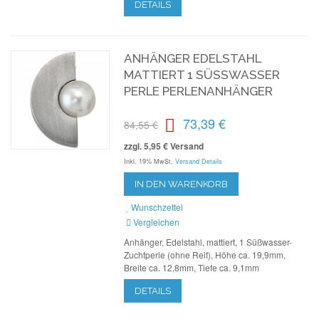
DETAILS
ANHÄNGER EDELSTAHL
MATTIERT 1 SÜSSWASSER P
ERLE PERLENANHÄNGER
73,39 €
84,55 €
zzgl. 5,95 € Versand
Inkl. 19% MwSt.
Versand Details
IN DEN WARENKORB
Wunschzettel
Vergleichen
Anhänger, Edelstahl, mattiert, 1 Süßwasser-
Zuchtperle (ohne Reif), Höhe ca. 19,9mm,
Breite ca. 12,8mm, Tiefe ca. 9,1mm
DETAILS