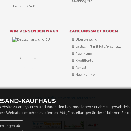
Suchbegriffe
Ihre Ring Größe
WIR VERSENDEN NACH
ZAHLUNGSMETHODEN
Überweisung
Lastschrift mit Käuferschutz
Rechnung
mit DHL und UPS
Kreditkarte
URL Überwachung
Paypal
Nachnahme
copyright © 2022 Versand-Kaufhaus.de
ERSAND-KAUFHAUS
ebsite zu analysieren und Ihnen den bestmöglichen Service zu gewährleiste
ere Website besuchen zu können. Mit „Einstellungen ändern“ können Sie die
stellungen