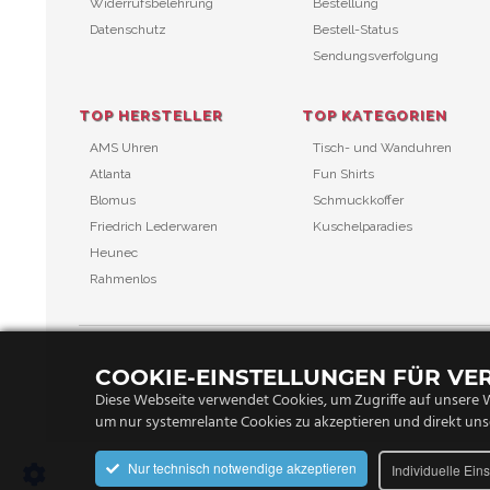
Widerrufsbelehrung
Bestellung
Datenschutz
Bestell-Status
Sendungsverfolgung
TOP HERSTELLER
TOP KATEGORIEN
AMS Uhren
Tisch- und Wanduhren
Atlanta
Fun Shirts
Blomus
Schmuckkoffer
Friedrich Lederwaren
Kuschelparadies
Heunec
Rahmenlos
COOKIE-EINSTELLUNGEN FÜR V
Diese Webseite verwendet Cookies, um Zugriffe auf unsere W
um nur systemrelante Cookies zu akzeptieren und direkt uns
Nur technisch notwendige akzeptieren
Individuelle Ein