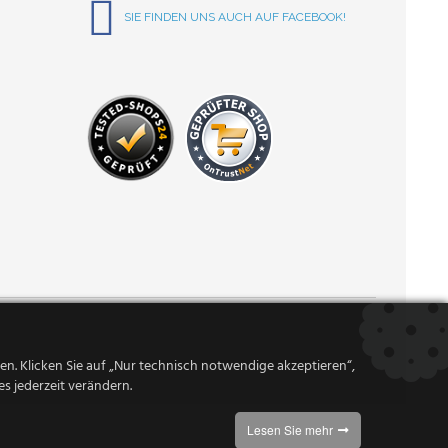
SIE FINDEN UNS AUCH AUF FACEBOOK!
n. Klicken Sie auf „Nur technisch notwendige akzeptieren“,
s jederzeit verändern.
Lesen Sie mehr