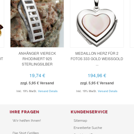
ANHÄNGER VIERECK
MEDAILLON HERZ FÜR 2
OT
RHODINIERT 925
FOTOS 333 GOLD WEISSGOLD .
STERLINGSILBER
..
19,74 €
194,96 €
zzgl. 5,95 € Versand
zzgl. 5,95 € Versand
Inkl. 19% MwSt.
Versand Details
Inkl. 19% MwSt.
Versand Details
IHRE FRAGEN
KUNDENSERVICE
Wir helfen Ihnen!
Sitemap
Erweiterte Suche
Die Shirt Größen