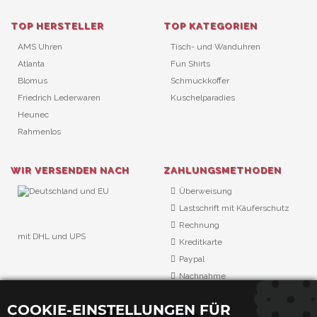
TOP HERSTELLER
TOP KATEGORIEN
AMS Uhren
Tisch- und Wanduhren
Atlanta
Fun Shirts
Blomus
Schmuckkoffer
Friedrich Lederwaren
Kuschelparadies
Heunec
Rahmenlos
WIR VERSENDEN NACH
ZAHLUNGSMETHODEN
Überweisung
Lastschrift mit Käuferschutz
Rechnung
mit DHL und UPS
Kreditkarte
URL Überwachung
Paypal
Nachnahme
COOKIE-EINSTELLUNGEN FÜR