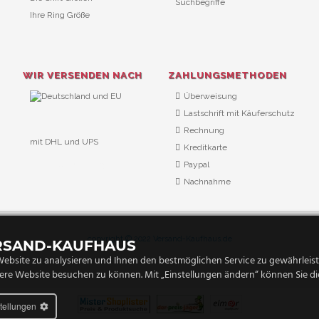
Suchbegriffe
Ihre Ring Größe
WIR VERSENDEN NACH
ZAHLUNGSMETHODEN
Überweisung
Lastschrift mit Käuferschutz
Rechnung
mit DHL und UPS
Kreditkarte
URL Überwachung
Paypal
Nachnahme
copyright © 2022 Versand-Kaufhaus.de
ERSAND-KAUFHAUS
ebsite zu analysieren und Ihnen den bestmöglichen Service zu gewährleiste
ere Website besuchen zu können. Mit „Einstellungen ändern“ können Sie die
stellungen