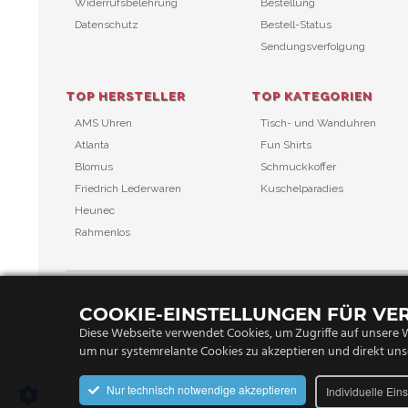
Widerrufsbelehrung
Bestellung
Datenschutz
Bestell-Status
Sendungsverfolgung
TOP HERSTELLER
TOP KATEGORIEN
AMS Uhren
Tisch- und Wanduhren
Atlanta
Fun Shirts
Blomus
Schmuckkoffer
Friedrich Lederwaren
Kuschelparadies
Heunec
Rahmenlos
COOKIE-EINSTELLUNGEN FÜR V
Diese Webseite verwendet Cookies, um Zugriffe auf unsere W
um nur systemrelante Cookies zu akzeptieren und direkt uns
Nur technisch notwendige akzeptieren
Individuelle Ein