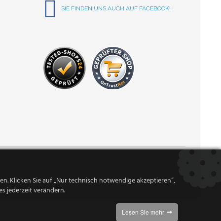
SIE FINDEN UNS AUCH AUF FACEBOOK!
n. Klicken Sie auf „Nur technisch notwendige akzeptieren“,
s jederzeit verändern.
Lesen Sie mehr