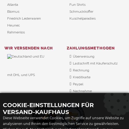
Atlanta
Fun Shirts
Blomus
Schmuckkoffer
Friedrich Lederwaren
Kuschelparadies
Heunec
Rahmenlos
WIR VERSENDEN NACH
ZAHLUNGSMETHODEN
Überweisung
Lastschrift mit Käuferschutz
Rechnung
mit DHL und UPS
Kreditkarte
URL Überwachung
Paypal
Nachnahme
COOKIE-EINSTELLUNGEN FÜR
VERSAND-KAUFHAUS
Diese Webseite verwendet Cookies, um Zugriffe auf unsere Website zu
analysieren und Ihnen den bestmöglichen Service zu gewährleisten.