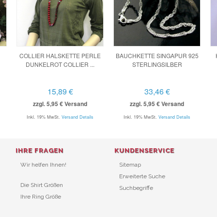
COLLIER HALSKETTE PERLE
BAUCHKETTE SINGAPUR 925
DUNKELROT COLLIER ...
STERLINGSILBER
15,89 €
33,46 €
zzgl. 5,95 € Versand
zzgl. 5,95 € Versand
Inkl. 19% MwSt.
Versand Details
Inkl. 19% MwSt.
Versand Details
IHRE FRAGEN
KUNDENSERVICE
Wir helfen Ihnen!
Sitemap
Erweiterte Suche
Die Shirt Größen
Suchbegriffe
Ihre Ring Größe