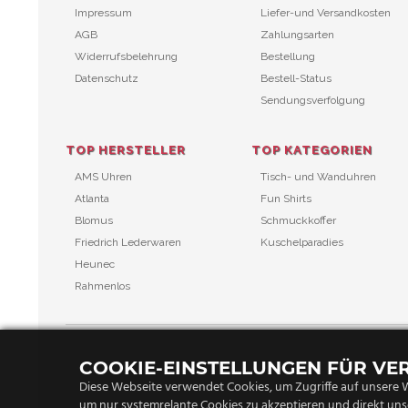
Impressum
Liefer-und Versandkosten
AGB
Zahlungsarten
Widerrufsbelehrung
Bestellung
Datenschutz
Bestell-Status
Sendungsverfolgung
TOP HERSTELLER
TOP KATEGORIEN
AMS Uhren
Tisch- und Wanduhren
Atlanta
Fun Shirts
Blomus
Schmuckkoffer
Friedrich Lederwaren
Kuschelparadies
Heunec
Rahmenlos
COOKIE-EINSTELLUNGEN FÜR V
Diese Webseite verwendet Cookies, um Zugriffe auf unsere W
um nur systemrelante Cookies zu akzeptieren und direkt uns