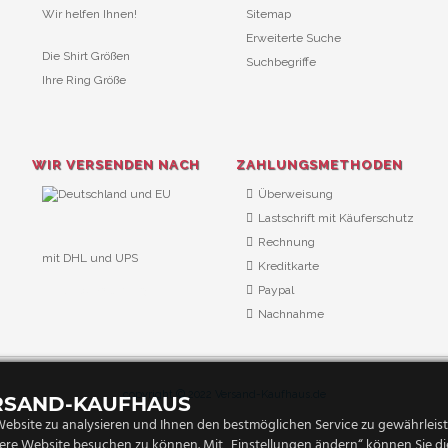
Wir helfen Ihnen!
Sitemap
Erweiterte Suche
Die Shirt Größen
Suchbegriffe
Ihre Ring Größe
WIR VERSENDEN NACH
ZAHLUNGSMETHODEN
Überweisung
Lastschrift mit Käuferschutz
Rechnung
mit DHL und UPS
Kreditkarte
URL Überwachung
Paypal
Nachnahme
copyright © 2022 Versand-Kaufhaus.de
ERSAND-KAUFHAUS
ebsite zu analysieren und Ihnen den bestmöglichen Service zu gewährleiste
ere Website besuchen zu können. Mit „Einstellungen ändern“ können Sie die