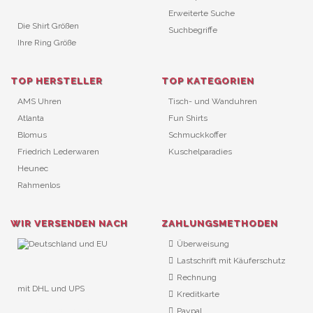
Erweiterte Suche
Die Shirt Größen
Suchbegriffe
Ihre Ring Größe
TOP HERSTELLER
TOP KATEGORIEN
AMS Uhren
Tisch- und Wanduhren
Atlanta
Fun Shirts
Blomus
Schmuckkoffer
Friedrich Lederwaren
Kuschelparadies
Heunec
Rahmenlos
WIR VERSENDEN NACH
ZAHLUNGSMETHODEN
Überweisung
Lastschrift mit Käuferschutz
Rechnung
mit DHL und UPS
Kreditkarte
URL Überwachung
Paypal