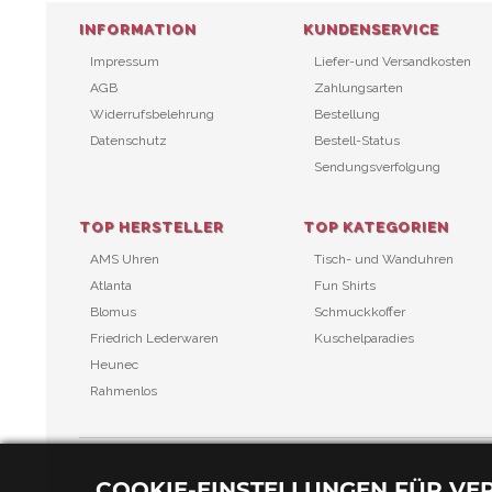
INFORMATION
KUNDENSERVICE
Impressum
Liefer-und Versandkosten
AGB
Zahlungsarten
Widerrufsbelehrung
Bestellung
Datenschutz
Bestell-Status
Sendungsverfolgung
TOP HERSTELLER
TOP KATEGORIEN
AMS Uhren
Tisch- und Wanduhren
Atlanta
Fun Shirts
Blomus
Schmuckkoffer
Friedrich Lederwaren
Kuschelparadies
Heunec
Rahmenlos
COOKIE-EINSTELLUNGEN FÜR V