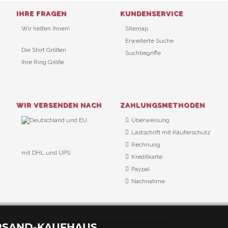
IHRE FRAGEN
KUNDENSERVICE
Wir helfen Ihnen!
Sitemap
Erweiterte Suche
Die Shirt Größen
Suchbegriffe
Ihre Ring Größe
WIR VERSENDEN NACH
ZAHLUNGSMETHODEN
Überweisung
Lastschrift mit Käuferschutz
Rechnung
mit DHL und UPS
Kreditkarte
URL Überwachung
Paypal
Nachnahme
copyright © 2022 Versand-Kaufhaus.de
ERSAND-KAUFHAUS