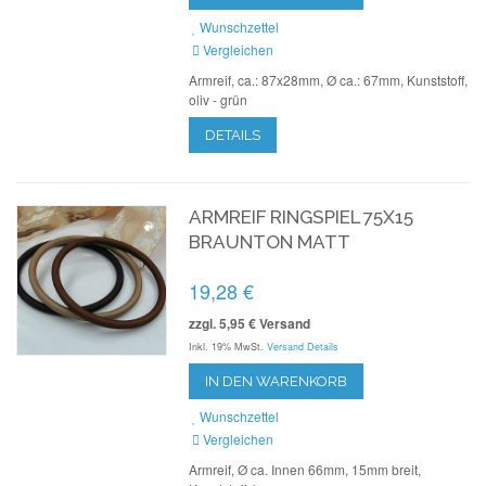
Wunschzettel
Vergleichen
Armreif, ca.: 87x28mm, Ø ca.: 67mm, Kunststoff,
oliv - grün
DETAILS
ARMREIF RINGSPIEL 75X15
BRAUNTON MATT
19,28 €
zzgl. 5,95 € Versand
Inkl. 19% MwSt.
Versand Details
IN DEN WARENKORB
Wunschzettel
Vergleichen
Armreif, Ø ca. Innen 66mm, 15mm breit,