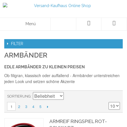
Menü
FILTER
ARMBÄNDER
EDLE ARMBÄNDER ZU KLEINEN PREISEN
Ob filigran, klassisch oder auffallend - Armbänder unterstreichen
jeden Look und setzen schöne Akzente
SORTIERUNG
2
3
4
5
1
ARMREIF RINGSPIEL ROT-