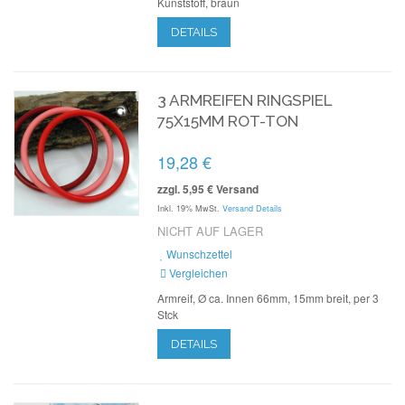
Kunststoff, braun
DETAILS
3 ARMREIFEN RINGSPIEL
75X15MM ROT-TON
19,28 €
zzgl. 5,95 € Versand
Inkl. 19% MwSt.
Versand Details
NICHT AUF LAGER
Wunschzettel
Vergleichen
Armreif, Ø ca. Innen 66mm, 15mm breit, per 3
Stck
DETAILS