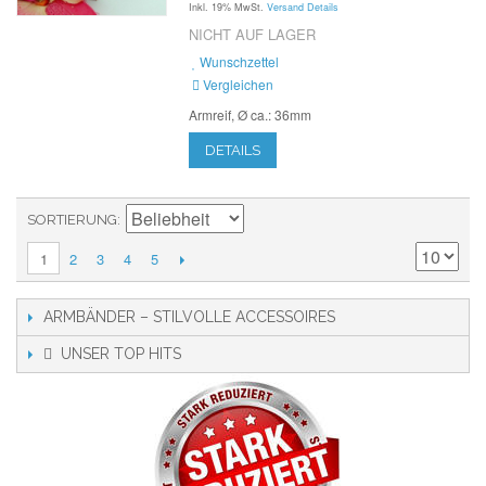
Inkl. 19% MwSt.
Versand Details
NICHT AUF LAGER
Wunschzettel
Vergleichen
Armreif, Ø ca.: 36mm
DETAILS
SORTIERUNG
2
3
4
5
1
ARMBÄNDER – STILVOLLE ACCESSOIRES
UNSER TOP HITS