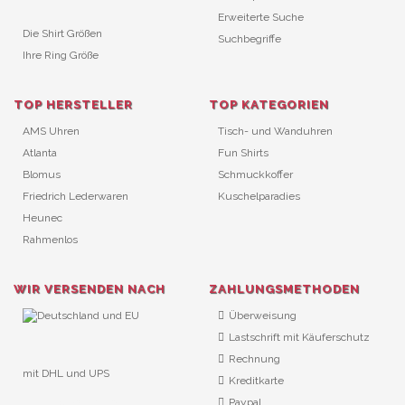
Erweiterte Suche
Die Shirt Größen
Suchbegriffe
Ihre Ring Größe
TOP HERSTELLER
TOP KATEGORIEN
AMS Uhren
Tisch- und Wanduhren
Atlanta
Fun Shirts
Blomus
Schmuckkoffer
Friedrich Lederwaren
Kuschelparadies
Heunec
Rahmenlos
WIR VERSENDEN NACH
ZAHLUNGSMETHODEN
Überweisung
Lastschrift mit Käuferschutz
Rechnung
mit DHL und UPS
Kreditkarte
URL Überwachung
Paypal