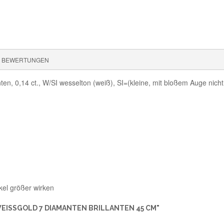
BEWERTUNGEN
ten, 0,14 ct., W/SI wesselton (weiß), SI=(kleine, mit bloßem Auge nich
kel größer wirken
EISSGOLD 7 DIAMANTEN BRILLANTEN 45 CM"