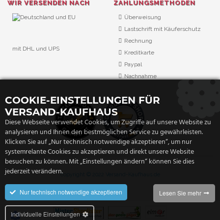
WIR VERSENDEN NACH
ZAHLUNGSMETHODEN
Überweisung
Lastschrift mit Käuferschutz
Rechnung
mit DHL und UPS
Kreditkarte
URL Überwachung
Paypal
Nachnahme
COOKIE-EINSTELLUNGEN FÜR
VERSAND-KAUFHAUS
Diese Webseite verwendet Cookies, um Zugriffe auf unsere Website zu
analysieren und Ihnen den bestmöglichen Service zu gewährleisten.
Klicken Sie auf „Nur technisch notwendige akzeptieren“, um nur
systemrelante Cookies zu akzeptieren und direkt unsere Website
besuchen zu können. Mit „Einstellungen ändern“ können Sie dies
jederzeit verändern.
copyright © 2022 Versand-Kaufhaus.de
Nur technisch notwendige akzeptieren
Lesen Sie mehr
Individuelle Einstellungen