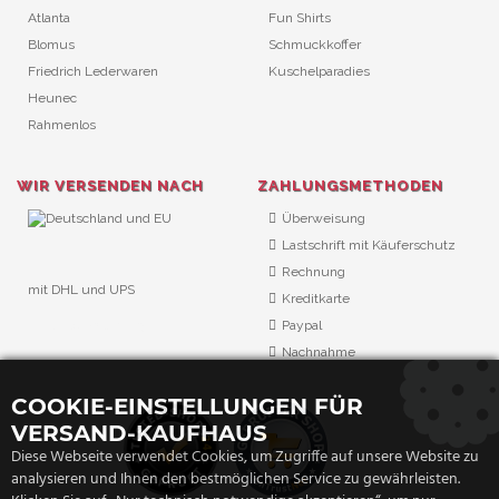
Atlanta
Fun Shirts
Blomus
Schmuckkoffer
Friedrich Lederwaren
Kuschelparadies
Heunec
Rahmenlos
WIR VERSENDEN NACH
ZAHLUNGSMETHODEN
Überweisung
Lastschrift mit Käuferschutz
Rechnung
mit DHL und UPS
Kreditkarte
URL Überwachung
Paypal
Nachnahme
COOKIE-EINSTELLUNGEN FÜR
VERSAND-KAUFHAUS
Diese Webseite verwendet Cookies, um Zugriffe auf unsere Website zu
analysieren und Ihnen den bestmöglichen Service zu gewährleisten.