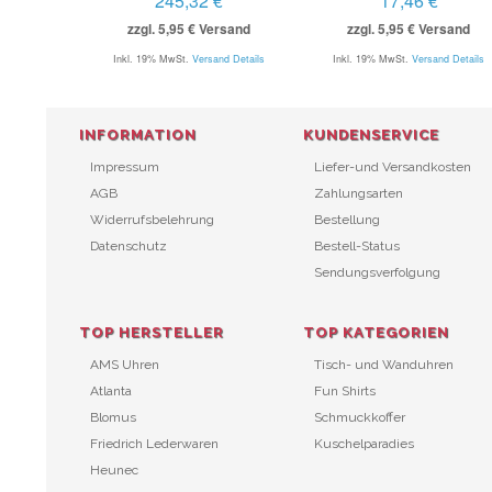
245,32 €
17,46 €
zzgl. 5,95 € Versand
zzgl. 5,95 € Versand
Inkl. 19% MwSt.
Versand Details
Inkl. 19% MwSt.
Versand Details
INFORMATION
KUNDENSERVICE
Impressum
Liefer-und Versandkosten
AGB
Zahlungsarten
Widerrufsbelehrung
Bestellung
Datenschutz
Bestell-Status
Sendungsverfolgung
TOP HERSTELLER
TOP KATEGORIEN
AMS Uhren
Tisch- und Wanduhren
Atlanta
Fun Shirts
Blomus
Schmuckkoffer
Friedrich Lederwaren
Kuschelparadies
Heunec