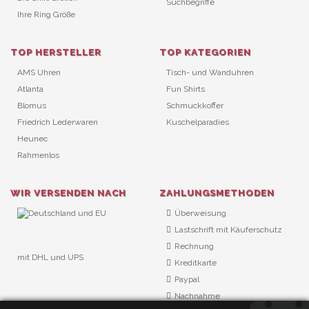
Suchbegriffe
Ihre Ring Größe
TOP HERSTELLER
TOP KATEGORIEN
AMS Uhren
Tisch- und Wanduhren
Atlanta
Fun Shirts
Blomus
Schmuckkoffer
Friedrich Lederwaren
Kuschelparadies
Heunec
Rahmenlos
WIR VERSENDEN NACH
ZAHLUNGSMETHODEN
Überweisung
Lastschrift mit Käuferschutz
Rechnung
mit DHL und UPS
Kreditkarte
URL Überwachung
Paypal
Nachnahme