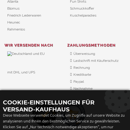
Atlanta
Fun Shirts
Blomus
Schmuckkoffer
Friedrich Lederwaren
Kuschelparadies
Heunec
Rahmenlos
WIR VERSENDEN NACH
ZAHLUNGSMETHODEN
Überweisung
Lastschrift mit Käuferschutz
Rechnung
mit DHL und UPS
Kreditkarte
URL Überwachung
Paypal
Nachnahme
COOKIE-EINSTELLUNGEN FÜR
VERSAND-KAUFHAUS
Diese Webseite verwendet Cookies, um Zugriffe auf unsere Website zu
analysieren und Ihnen den bestmöglichen Service zu gewährleisten.
Klicken Sie auf „Nur technisch notwendige akzeptieren“, um nur