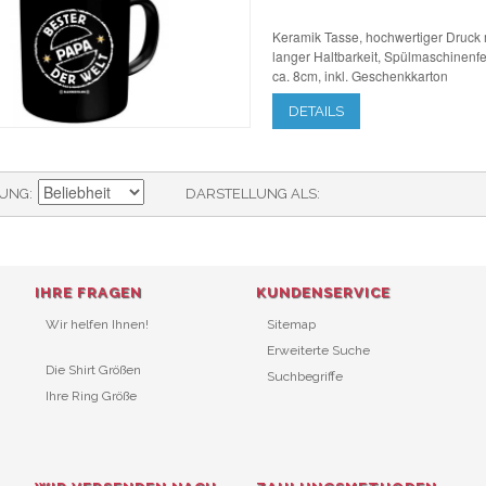
Keramik Tasse, hochwertiger Druck 
langer Haltbarkeit, Spülmaschinenfe
ca. 8cm, inkl. Geschenkkarton
DETAILS
RUNG
DARSTELLUNG ALS
IHRE FRAGEN
KUNDENSERVICE
Wir helfen Ihnen!
Sitemap
Erweiterte Suche
Die Shirt Größen
Suchbegriffe
Ihre Ring Größe