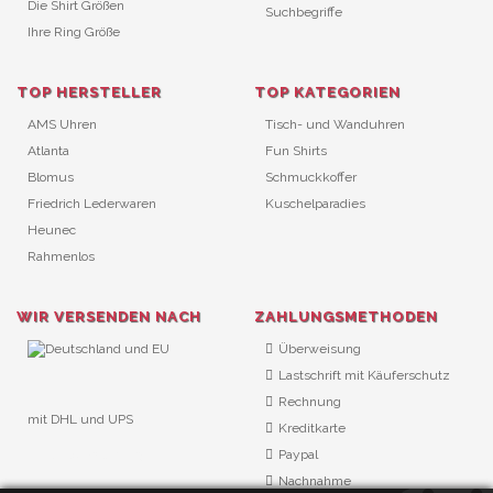
Die Shirt Größen
Suchbegriffe
Ihre Ring Größe
TOP HERSTELLER
TOP KATEGORIEN
AMS Uhren
Tisch- und Wanduhren
Atlanta
Fun Shirts
Blomus
Schmuckkoffer
Friedrich Lederwaren
Kuschelparadies
Heunec
Rahmenlos
WIR VERSENDEN NACH
ZAHLUNGSMETHODEN
Überweisung
Lastschrift mit Käuferschutz
Rechnung
mit DHL und UPS
Kreditkarte
URL Überwachung
Paypal
Nachnahme