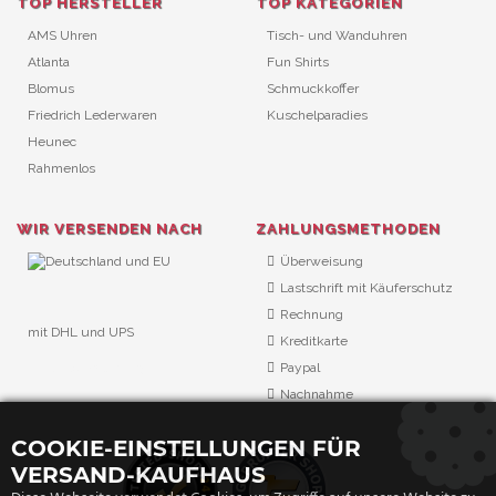
TOP HERSTELLER
TOP KATEGORIEN
AMS Uhren
Tisch- und Wanduhren
Atlanta
Fun Shirts
Blomus
Schmuckkoffer
Friedrich Lederwaren
Kuschelparadies
Heunec
Rahmenlos
WIR VERSENDEN NACH
ZAHLUNGSMETHODEN
Überweisung
Lastschrift mit Käuferschutz
Rechnung
mit DHL und UPS
Kreditkarte
URL Überwachung
Paypal
Nachnahme
COOKIE-EINSTELLUNGEN FÜR
VERSAND-KAUFHAUS