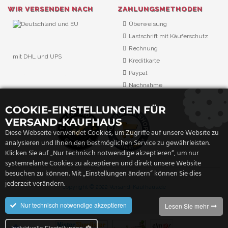
WIR VERSENDEN NACH
ZAHLUNGSMETHODEN
Überweisung
Lastschrift mit Käuferschutz
Rechnung
mit DHL und UPS
Kreditkarte
URL Überwachung
Paypal
Nachnahme
COOKIE-EINSTELLUNGEN FÜR
VERSAND-KAUFHAUS
Diese Webseite verwendet Cookies, um Zugriffe auf unsere Website zu
analysieren und Ihnen den bestmöglichen Service zu gewährleisten.
Klicken Sie auf „Nur technisch notwendige akzeptieren“, um nur
systemrelante Cookies zu akzeptieren und direkt unsere Website
besuchen zu können. Mit „Einstellungen ändern“ können Sie dies
jederzeit verändern.
copyright © 2022 Versand-Kaufhaus.de
Nur technisch notwendige akzeptieren
Lesen Sie mehr
Individuelle Einstellungen