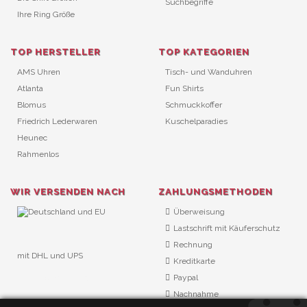
Suchbegriffe
Ihre Ring Größe
TOP HERSTELLER
TOP KATEGORIEN
AMS Uhren
Tisch- und Wanduhren
Atlanta
Fun Shirts
Blomus
Schmuckkoffer
Friedrich Lederwaren
Kuschelparadies
Heunec
Rahmenlos
WIR VERSENDEN NACH
ZAHLUNGSMETHODEN
Überweisung
Lastschrift mit Käuferschutz
Rechnung
mit DHL und UPS
Kreditkarte
URL Überwachung
Paypal
Nachnahme