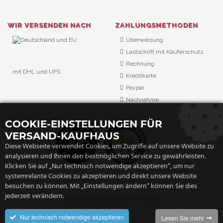
WIR VERSENDEN NACH
ZAHLUNGSMETHODEN
Überweisung
Lastschrift mit Käuferschutz
Rechnung
mit DHL und UPS
Kreditkarte
URL Überwachung
Paypal
Nachnahme
COOKIE-EINSTELLUNGEN FÜR
VERSAND-KAUFHAUS
Diese Webseite verwendet Cookies, um Zugriffe auf unsere Website zu
analysieren und Ihnen den bestmöglichen Service zu gewährleisten.
Klicken Sie auf „Nur technisch notwendige akzeptieren“, um nur
systemrelante Cookies zu akzeptieren und direkt unsere Website
besuchen zu können. Mit „Einstellungen ändern“ können Sie dies
jederzeit verändern.
copyright © 2022 Versand-Kaufhaus.de
Nur technisch notwendige akzeptieren
Lesen Sie mehr