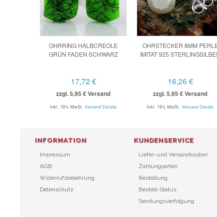
OHRRING HALBCREOLE
OHRSTECKER 8MM PERL
GRÜN FADEN SCHWARZ
IMITAT 925 STERLINGSILB
17,72 €
16,26 €
zzgl. 5,95 € Versand
zzgl. 5,95 € Versand
Inkl. 19% MwSt.
Versand Details
Inkl. 19% MwSt.
Versand Details
INFORMATION
KUNDENSERVICE
Impressum
Liefer-und Versandkosten
AGB
Zahlungsarten
Widerrufsbelehrung
Bestellung
Datenschutz
Bestell-Status
Sendungsverfolgung