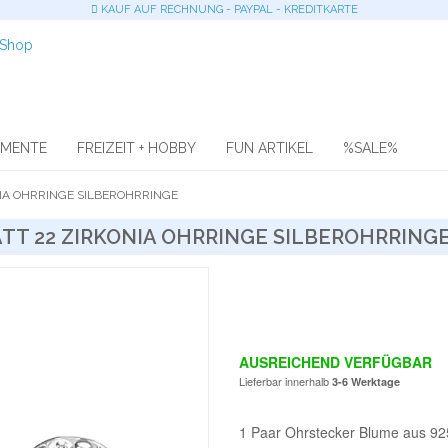
KAUF AUF RECHNUNG - PAYPAL - KREDITKARTE
OMENTE
FREIZEIT + HOBBY
FUN ARTIKEL
%SALE%
IA OHRRINGE SILBEROHRRINGE
TT 22 ZIRKONIA OHRRINGE SILBEROHRRING
AUSREICHEND VERFÜGBAR
Lieferbar innerhalb
3-6 Werktage
1 Paar Ohrstecker Blume aus 925/- 