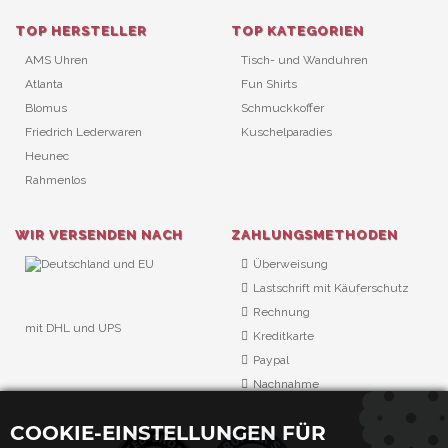
TOP HERSTELLER
TOP KATEGORIEN
AMS Uhren
Tisch- und Wanduhren
Atlanta
Fun Shirts
Blomus
Schmuckkoffer
Friedrich Lederwaren
Kuschelparadies
Heunec
Rahmenlos
WIR VERSENDEN NACH
ZAHLUNGSMETHODEN
Überweisung
Lastschrift mit Käuferschutz
Rechnung
mit DHL und UPS
Kreditkarte
URL Überwachung
Paypal
Nachnahme
COOKIE-EINSTELLUNGEN FÜR