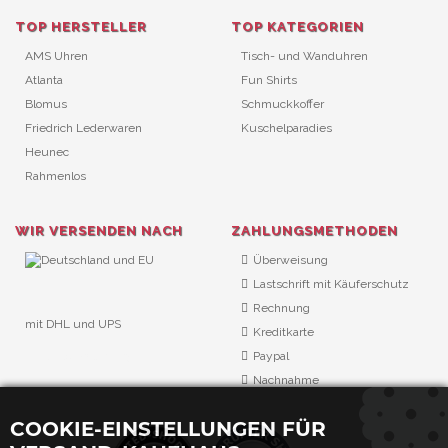
TOP HERSTELLER
TOP KATEGORIEN
AMS Uhren
Tisch- und Wanduhren
Atlanta
Fun Shirts
Blomus
Schmuckkoffer
Friedrich Lederwaren
Kuschelparadies
Heunec
Rahmenlos
WIR VERSENDEN NACH
ZAHLUNGSMETHODEN
Überweisung
Lastschrift mit Käuferschutz
Rechnung
mit DHL und UPS
Kreditkarte
URL Überwachung
Paypal
Nachnahme
COOKIE-EINSTELLUNGEN FÜR