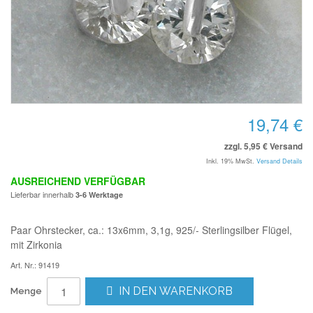
19,74 €
zzgl. 5,95 € Versand
Inkl. 19% MwSt.
Versand Details
AUSREICHEND VERFÜGBAR
Lieferbar innerhalb
3-6 Werktage
Paar Ohrstecker, ca.: 13x6mm, 3,1g, 925/- Sterlingsilber Flügel,
mit Zirkonia
Art. Nr.: 91419
IN DEN WARENKORB
Menge