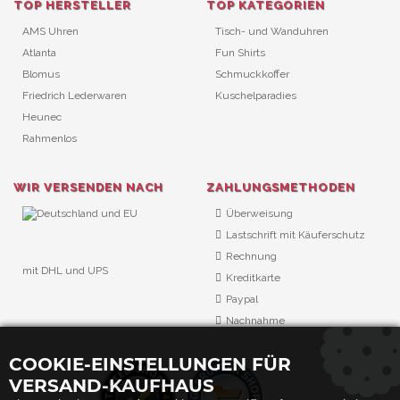
TOP HERSTELLER
TOP KATEGORIEN
AMS Uhren
Tisch- und Wanduhren
Atlanta
Fun Shirts
Blomus
Schmuckkoffer
Friedrich Lederwaren
Kuschelparadies
Heunec
Rahmenlos
WIR VERSENDEN NACH
ZAHLUNGSMETHODEN
Überweisung
Lastschrift mit Käuferschutz
Rechnung
mit DHL und UPS
Kreditkarte
URL Überwachung
Paypal
Nachnahme
COOKIE-EINSTELLUNGEN FÜR
VERSAND-KAUFHAUS