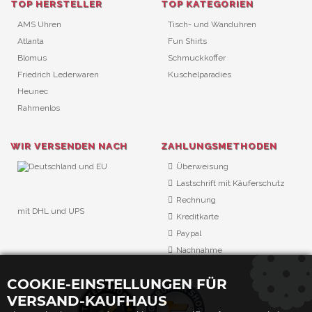
TOP HERSTELLER
TOP KATEGORIEN
AMS Uhren
Tisch- und Wanduhren
Atlanta
Fun Shirts
Blomus
Schmuckkoffer
Friedrich Lederwaren
Kuschelparadies
Heunec
Rahmenlos
WIR VERSENDEN NACH
ZAHLUNGSMETHODEN
Überweisung
Lastschrift mit Käuferschutz
Rechnung
mit DHL und UPS
Kreditkarte
URL Überwachung
Paypal
Nachnahme
COOKIE-EINSTELLUNGEN FÜR
VERSAND-KAUFHAUS