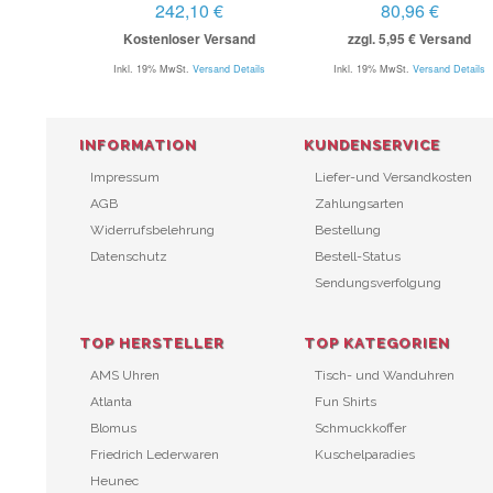
242,10 €
80,96 €
Kostenloser Versand
zzgl. 5,95 € Versand
Inkl. 19% MwSt.
Versand Details
Inkl. 19% MwSt.
Versand Details
INFORMATION
KUNDENSERVICE
Impressum
Liefer-und Versandkosten
AGB
Zahlungsarten
Widerrufsbelehrung
Bestellung
Datenschutz
Bestell-Status
Sendungsverfolgung
TOP HERSTELLER
TOP KATEGORIEN
AMS Uhren
Tisch- und Wanduhren
Atlanta
Fun Shirts
Blomus
Schmuckkoffer
Friedrich Lederwaren
Kuschelparadies
Heunec