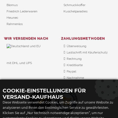
Blomus
Schmuckkoffer
Friedrich Lederwaren
Kuschelparadies
Heunec
Rahmenlos
WIR VERSENDEN NACH
ZAHLUNGSMETHODEN
Überweisung
Lastschrift mit Käuferschutz
Rechnung
mit DHL und UPS
Kreditkarte
URL Überwachung
Paypal
Nachnahme
COOKIE-EINSTELLUNGEN FÜR
VERSAND-KAUFHAUS
Diese Webseite verwendet Cookies, um Zugriffe auf unsere Website zu
analysieren und Ihnen den bestmöglichen Service zu gewährleisten.
Klicken Sie auf „Nur technisch notwendige akzeptieren“, um nur