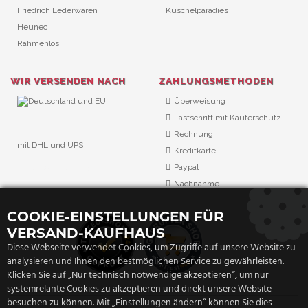
Friedrich Lederwaren
Kuschelparadies
Heunec
Rahmenlos
WIR VERSENDEN NACH
ZAHLUNGSMETHODEN
Überweisung
Lastschrift mit Käuferschutz
Rechnung
mit DHL und UPS
Kreditkarte
URL Überwachung
Paypal
Nachnahme
COOKIE-EINSTELLUNGEN FÜR
VERSAND-KAUFHAUS
Diese Webseite verwendet Cookies, um Zugriffe auf unsere Website zu
analysieren und Ihnen den bestmöglichen Service zu gewährleisten.
Klicken Sie auf „Nur technisch notwendige akzeptieren“, um nur
systemrelante Cookies zu akzeptieren und direkt unsere Website
besuchen zu können. Mit „Einstellungen ändern“ können Sie dies