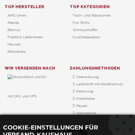
TOP HERSTELLER
TOP KATEGORIEN
AMS Uhren
Tisch- und Wanduhren
Atlanta
Fun Shirts
Blomus
Schmuckkoffer
Friedrich Lederwaren
Kuschelparadies
Heunec
Rahmenlos
WIR VERSENDEN NACH
ZAHLUNGSMETHODEN
Überweisung
Lastschrift mit Käuferschutz
Rechnung
mit DHL und UPS
Kreditkarte
URL Überwachung
Paypal
Nachnahme
COOKIE-EINSTELLUNGEN FÜR
VERSAND-KAUFHAUS