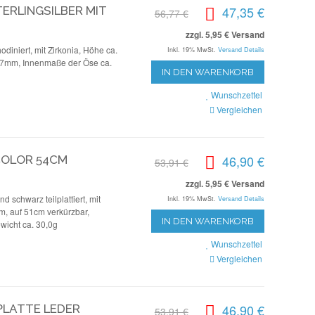
47,35 €
ERLINGSILBER MIT
56,77 €
zzgl. 5,95 € Versand
odiniert, mit Zirkonia, Höhe ca.
Inkl. 19% MwSt.
Versand Details
. 7mm, Innenmaße der Öse ca.
IN DEN WARENKORB
Wunschzettel
Vergleichen
46,90 €
COLOR 54CM
53,91 €
zzgl. 5,95 € Versand
nd schwarz teilplattiert, mit
Inkl. 19% MwSt.
Versand Details
m, auf 51cm verkürzbar,
IN DEN WARENKORB
wicht ca. 30,0g
Wunschzettel
Vergleichen
46,90 €
LATTE LEDER
53,91 €