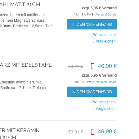
AHL MATT 21CM
zzgl. 5,95 € Versand
rzem Leder mit mattiertem
Inkl. 19% MwSt.
Versand Details
mit einem Magnetverschluss,
IN DEN WARENKORB
2,9mm, Breite ca. 12,5mm, Tiefe
Wunschzettel
Vergleichen
46,90 €
RZ MIT EDELSTAHL
53,91 €
zzgl. 5,95 € Versand
elstahl kombiniert, mit
Inkl. 19% MwSt.
Versand Details
reite ca. 17,1mm, Tiefe ca.
IN DEN WARENKORB
Wunschzettel
Vergleichen
46,90 €
ER MIT KERAMIK
53,91 €
 21CM