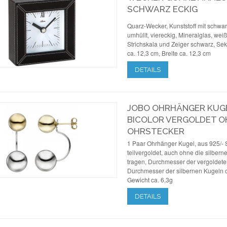
SCHWARZ ECKIG
Quarz-Wecker, Kunststoff mit schwar
umhüllt, viereckig, Mineralglas, weiße
Strichskala und Zeiger schwarz, Se
ca. 12,3 cm, Breite ca. 12,3 cm
DETAILS
JOBO OHRHÄNGER KUGEL
BICOLOR VERGOLDET O
OHRSTECKER
1 Paar Ohrhänger Kugel, aus 925/- St
teilvergoldet, auch ohne die silbern
tragen, Durchmesser der vergoldet
Durchmesser der silbernen Kugeln 
Gewicht ca. 6,3g
DETAILS