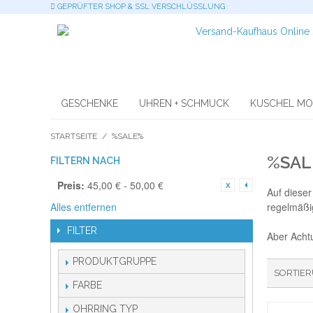
GEPRÜFTER SHOP & SSL VERSCHLÜSSLUNG
GESCHENKE
UHREN + SCHMUCK
KUSCHEL M
STARTSEITE
/
%SALE%
%SAL
FILTERN NACH
Preis:
45,00 € - 50,00 €
Auf diese
Alles entfernen
regelmäßi
FILTER
Aber Acht
PRODUKTGRUPPE
SORTIE
FARBE
OHRRING TYP