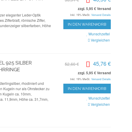
zzgl. 5,95 € Versand
zer eleganter Leder-Optik
Inkl. 19% MwSt.
Versand Details
s Zifferblatt, römische Ziffer,
IN DEN WARENKORB
kundenzeiger silberfarben, Höhe
Wunschzettel
Vergleichen
45,76 €
 925 SILBER
52,60 €
HRRINGE
zzgl. 5,95 € Versand
Inkl. 19% MwSt.
Versand Details
erlingsilber, rhodiniert und
en Kugeln nur als Ohrstecker zu
IN DEN WARENKORB
en Kugeln ca. 10mm,
Wunschzettel
ca. 11,9mm, Höhe ca. 31,7mm,
Vergleichen