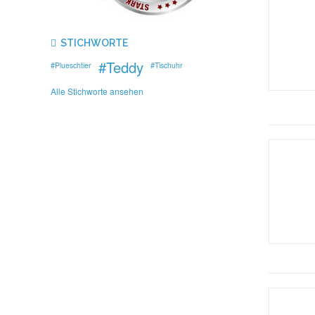
STICHWORTE
#Teddy
#Plueschtier
#Tischuhr
Alle Stichworte ansehen